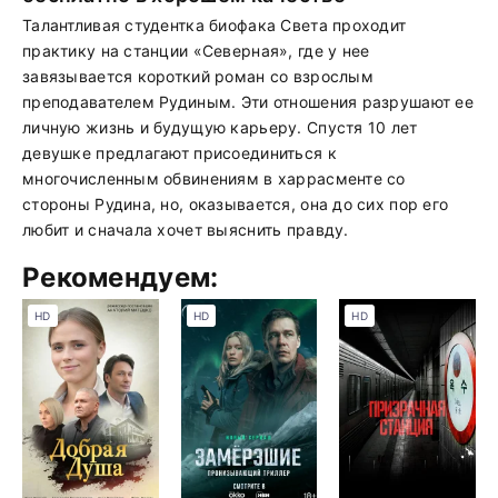
Талантливая студентка биофака Света проходит
практику на станции «Северная», где у нее
завязывается короткий роман со взрослым
преподавателем Рудиным. Эти отношения разрушают ее
личную жизнь и будущую карьеру. Спустя 10 лет
девушке предлагают присоединиться к
многочисленным обвинениям в харрасменте со
стороны Рудина, но, оказывается, она до сих пор его
любит и сначала хочет выяснить правду.
Рекомендуем:
HD
HD
HD