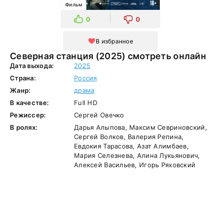
Фильм
0
0
В избранное
Северная станция (2025) смотреть онлайн
Дата выхода:
2025
Страна:
Россия
Жанр:
драма
В качестве:
Full HD
Режиссер:
Сергей Овечко
В ролях:
Дарья Алыпова, Максим Севриновский,
Сергей Волков, Валерия Репина,
Евдокия Тарасова, Азат Алимбаев,
Мария Селезнева, Алина Лукьянович,
Алексей Васильев, Игорь Ряховский