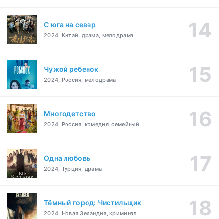
С юга на север
2024, Китай, драма, мелодрама
Чужой ребенок
2024, Россия, мелодрама
Многодетство
2024, Россия, комедия, семейный
Одна любовь
2024, Турция, драма
Тёмный город: Чистильщик
2024, Новая Зеландия, криминал