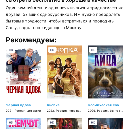
Один зимний день и одна ночь из жизни тридцатилетних
друзей, бывших однокурсников. Им нужно преодолеть
бытовые трудности, чтобы встретиться и проводить
Сашу, надолго покидающего Москву.
Рекомендуем:
HD
HD
HD
Черная вдова
Кнопка
Космическая собака Лида
2021
,
Россия
,
детектив
2023
,
Россия
,
короткометражка
2026
,
,
Россия
история
,
фантастика
,
драма
HD
HD
HD