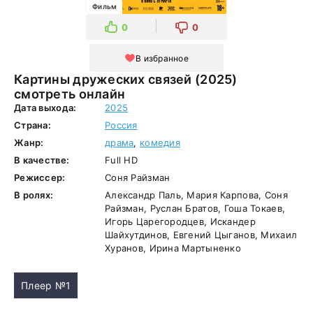
Фильм
0
0
В избранное
Картины дружеских связей (2025)
смотреть онлайн
Дата выхода:
2025
Страна:
Россия
Жанр:
драма
,
комедия
В качестве:
Full HD
Режиссер:
Соня Райзман
В ролях:
Александр Паль, Мария Карпова, Соня
Райзман, Руслан Братов, Гоша Токаев,
Игорь Царегородцев, Искандер
Шайхутдинов, Евгений Цыганов, Михаил
Хуранов, Ирина Мартыненко
Плеер №1