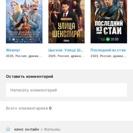
Жемчуг
Цыгане. Улица Шекспира
Последний из стаи
2025
,
Россия
,
драма
,
комедия
2025
,
семейный
,
Россия
,
драма
,
криминал
2023
,
Россия
,
драма
,
дете
Оставить комментарий
Написать комментарий
Всего комментариев
0
кино онлайн
» Фильмы