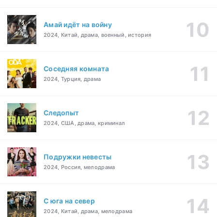
Амай идёт на войну
2024, Китай, драма, военный, история
Соседняя комната
2024, Турция, драма
Следопыт
2024, США, драма, криминал
Подружки невесты
2024, Россия, мелодрама
С юга на север
2024, Китай, драма, мелодрама