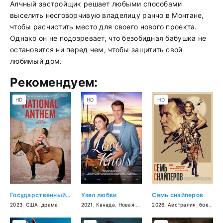
Алчный застройщик решает любыми способами
выселить несговорчивую владелицу ранчо в Монтане,
чтобы расчистить место для своего нового проекта.
Однако он не подозревает, что безобидная бабушка не
остановится ни перед чем, чтобы защитить свой
любимый дом.
Рекомендуем:
HD
HD
HD
Государственный гимн
Узел любви
Семь снайперов
2023
,
США
,
драма
2021
,
Канада
,
Новая Зеландия
2026
,
мелодрама
,
Австралия
,
,
комедия
боевик
,