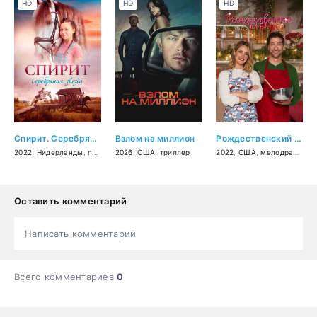
HD
HD
HD
Спирит. Серебряная звезда
Взлом на миллион
Рождественский ужин
2022
,
Нидерланды
,
приключения
2026
,
,
США
семейный
,
триллер
2022
,
США
,
мелодрама
,
к
Оставить комментарий
Написать комментарий
Всего комментариев
0