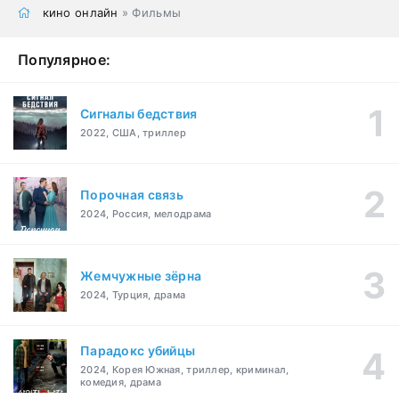
кино онлайн
» Фильмы
Популярное:
Сигналы бедствия
2022, США, триллер
Порочная связь
2024, Россия, мелодрама
Жемчужные зёрна
2024, Турция, драма
Парадокс убийцы
2024, Корея Южная, триллер, криминал,
комедия, драма