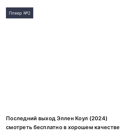
Плеер №2
Последний выход Эллен Коул (2024)
смотреть бесплатно в хорошем качестве