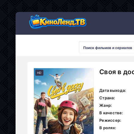
Своя в до
HD
Дата выхода:
Страна:
Жанр:
В качестве:
Режиссер:
В ролях: