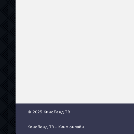
© 2025 КиноЛенд.ТВ
КиноЛенд.ТВ - Кино онлайн.