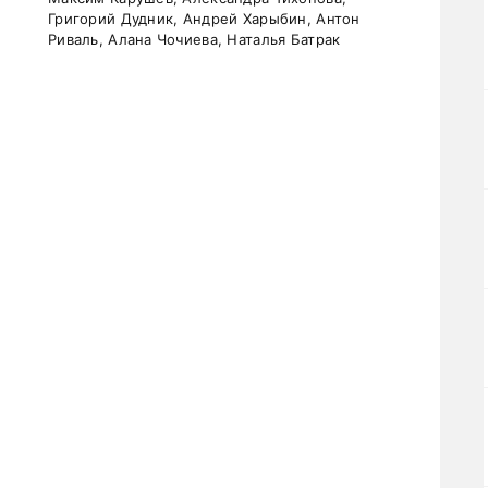
Григорий Дудник, Андрей Харыбин, Антон
Риваль, Алана Чочиева, Наталья Батрак