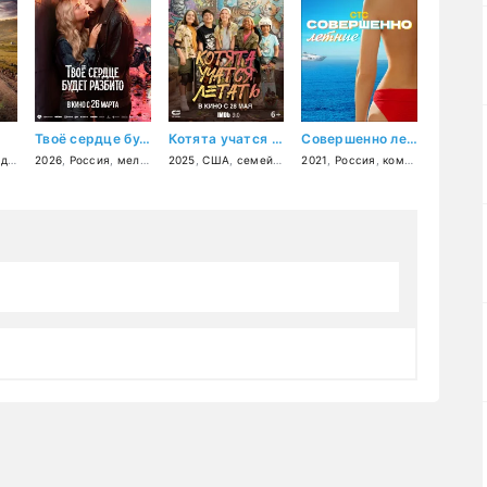
Твоё сердце будет разбито
Котята учатся летать
Совершенно летние
,
драма
2026
,
спорт
,
Россия
,
криминал
,
мелодрама
2025
,
США
,
семейный
2021
,
Россия
,
комедия
,
мелодр