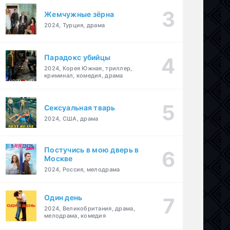
Жемчужные зёрна
2024, Турция, драма
Парадокс убийцы
2024, Корея Южная, триллер,
криминал, комедия, драма
Сексуальная тварь
2024, США, драма
Постучись в мою дверь в
Москве
2024, Россия, мелодрама
Один день
2024, Великобритания, драма,
мелодрама, комедия