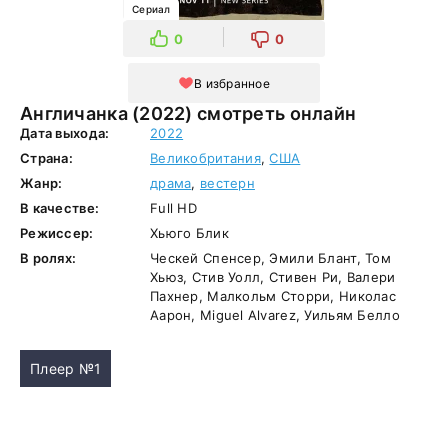
Сериал
0
0
В избранное
Англичанка (2022) смотреть онлайн
Дата выхода:
2022
Страна:
Великобритания
,
США
Жанр:
драма
,
вестерн
В качестве:
Full HD
Режиссер:
Хьюго Блик
В ролях:
Ческей Спенсер, Эмили Блант, Том
Хьюз, Стив Уолл, Стивен Ри, Валери
Пахнер, Малкольм Сторри, Николас
Аарон, Miguel Alvarez, Уильям Белло
Плеер №1