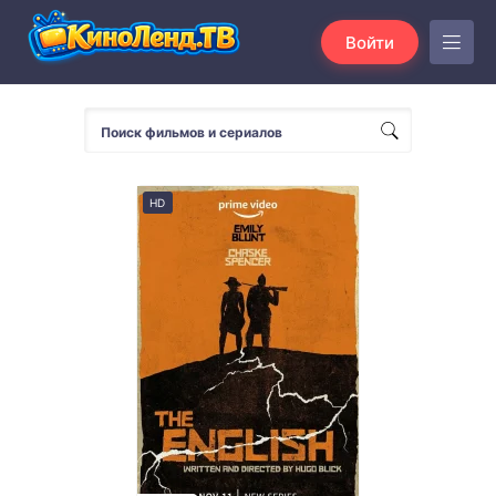
Войти
HD