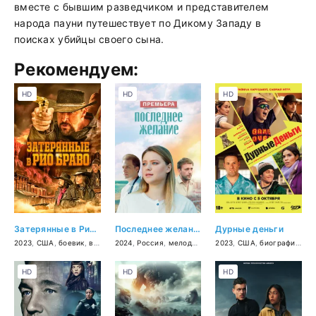
вместе с бывшим разведчиком и представителем
народа пауни путешествует по Дикому Западу в
поисках убийцы своего сына.
Рекомендуем:
HD
HD
HD
Затерянные в Рио Браво
Последнее желание
Дурные деньги
2023
,
США
,
боевик
,
вестерн
2024
,
Россия
,
мелодрама
2023
,
США
,
биография
,
ко
HD
HD
HD