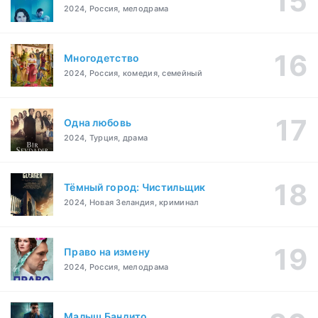
2024, Россия, мелодрама
Многодетство
2024, Россия, комедия, семейный
Одна любовь
2024, Турция, драма
Тёмный город: Чистильщик
2024, Новая Зеландия, криминал
Право на измену
2024, Россия, мелодрама
Малыш Бандито