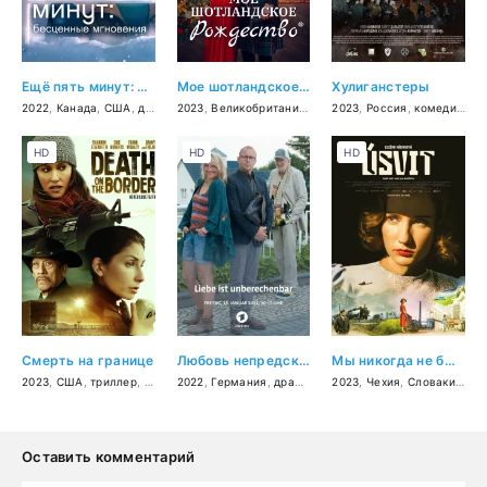
Ещё пять минут: бесценные моменты
Мое шотландское Рождество
Хулиганстеры
2022
,
Канада
,
США
,
драма
,
2023
мелодрама
,
Великобритания
,
комедия
,
,
семейный
мелодрама
2023
,
Россия
,
комедия
,
сп
HD
HD
HD
Смерть на границе
Любовь непредсказуема
Мы никогда не были современными
2023
,
США
,
триллер
,
драма
2022
,
криминал
,
Германия
,
детектив
,
драма
,
мелодрама
2023
,
Чехия
,
комедия
,
Словакия
,
др
Оставить комментарий