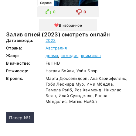
Сериал
0
0
В избранное
Залив огней (2023) смотреть онлайн
Дата выхода:
2023
Страна:
Австралия
Жанр:
драма
,
комедия
,
криминал
В качестве:
Full HD
Режиссер:
Натали Бэйли, Уэйн Блэр
В ролях:
Марта Дюссельдорп, Ава Кариофиллис,
Тоби Леонард Мур, Ими Мбедла,
Памела Рэйб, Роз Хэммонд, Николас
Белл, Илай Суинделлс, Елена
Менделис, Мэтью Нэйбл
Плеер №1