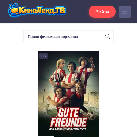
Войти
HD