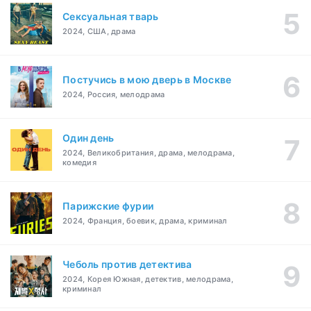
Сексуальная тварь
2024, США, драма
Постучись в мою дверь в Москве
2024, Россия, мелодрама
Один день
2024, Великобритания, драма, мелодрама,
комедия
Парижские фурии
2024, Франция, боевик, драма, криминал
Чеболь против детектива
2024, Корея Южная, детектив, мелодрама,
криминал