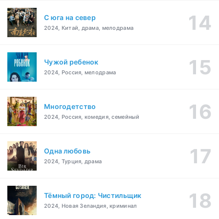
С юга на север
2024, Китай, драма, мелодрама
Чужой ребенок
2024, Россия, мелодрама
Многодетство
2024, Россия, комедия, семейный
Одна любовь
2024, Турция, драма
Тёмный город: Чистильщик
2024, Новая Зеландия, криминал