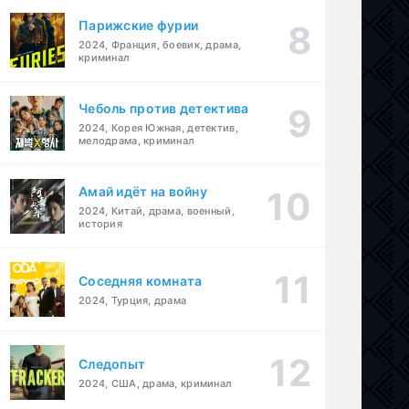
Парижские фурии
2024, Франция, боевик, драма,
криминал
Чеболь против детектива
2024, Корея Южная, детектив,
мелодрама, криминал
Амай идёт на войну
2024, Китай, драма, военный,
история
Соседняя комната
2024, Турция, драма
Следопыт
2024, США, драма, криминал