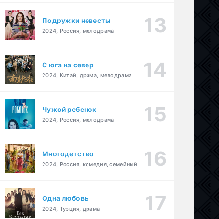
Подружки невесты
2024, Россия, мелодрама
С юга на север
2024, Китай, драма, мелодрама
Чужой ребенок
2024, Россия, мелодрама
Многодетство
2024, Россия, комедия, семейный
Одна любовь
2024, Турция, драма