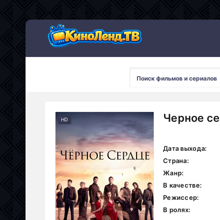
Черное се
HD
Дата выхода:
Страна:
Жанр:
В качестве:
Режиссер:
В ролях: