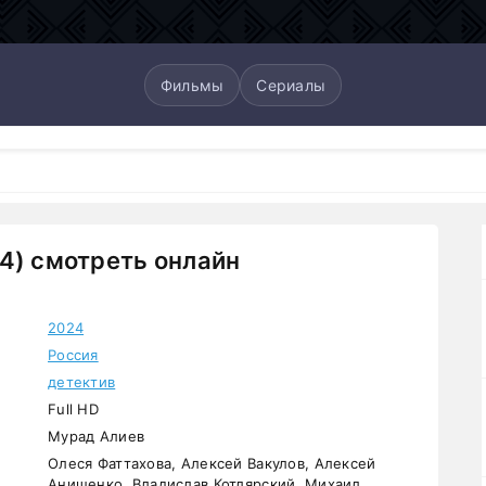
Фильмы
Сериалы
4) смотреть онлайн
2024
Россия
детектив
Full HD
Мурад Алиев
Олеся Фаттахова, Алексей Вакулов, Алексей
Анищенко, Владислав Котлярский, Михаил