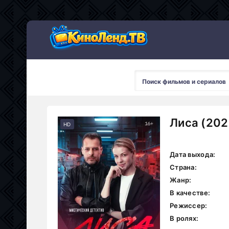
Лиса (202
HD
Дата выхода:
Страна:
Жанр:
В качестве:
Режиссер:
В ролях: