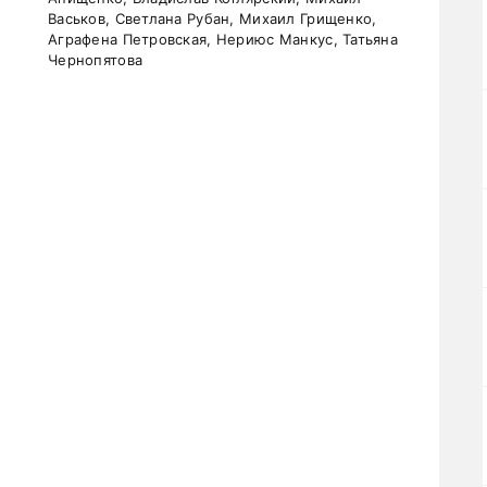
Васьков, Светлана Рубан, Михаил Грищенко,
Аграфена Петровская, Нериюс Манкус, Татьяна
Чернопятова