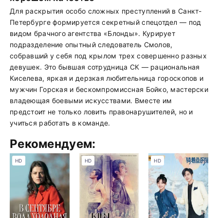
Для раскрытия особо сложных преступлений в Санкт-
Петербурге формируется секретный спецотдел — под
видом брачного агентства «Блонды». Курирует
подразделение опытный следователь Смолов,
собравший у себя под крылом трех совершенно разных
девушек. Это бывшая сотрудница СК — рациональная
Киселева, яркая и дерзкая любительница гороскопов и
мужчин Горская и бескомпромиссная Бойко, мастерски
владеющая боевыми искусствами. Вместе им
предстоит не только ловить правонарушителей, но и
учиться работать в команде.
Рекомендуем:
HD
HD
HD