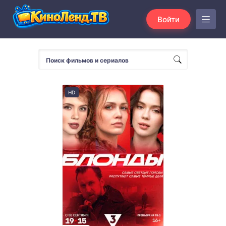
Войти
HD