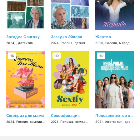
Загадка Сангаку
Загадка Эйлера
Жертва
2024
, ,
детектив
2024
,
Россия
,
детектив
2026
,
Россия
,
мелодрама
HD
HD
HD
Сюрприз для мамы
Сексификация
Подозреваются все
2024
,
Россия
,
комедия
,
семейный
2021
,
Польша
,
комедия
,
мелодрама
2021
,
Австралия
,
драма
,
к