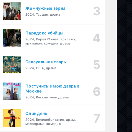
Жемчужные зёрна
2024, Турция, драма
Парадокс убийцы
2024, Корея Южная, триллер,
криминал, комедия, драма
Сексуальная тварь
2024, США, драма
Постучись в мою дверь в
Москве
2024, Россия, мелодрама
Один день
2024, Великобритания, драма,
мелодрама, комедия