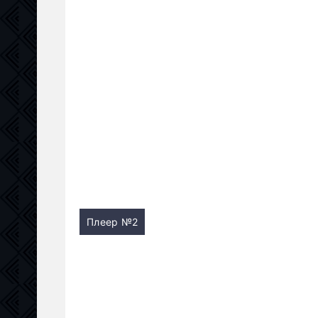
Плеер №2