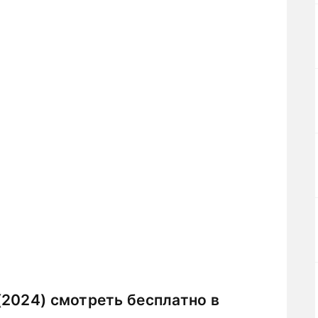
2024) смотреть бесплатно в