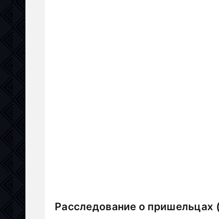
Расследование о пришельцах (