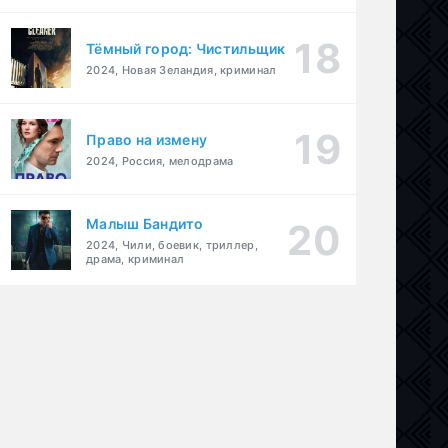
Тёмный город: Чистильщик
2024, Новая Зеландия, криминал
Право на измену
2024, Россия, мелодрама
Малыш Бандито
2024, Чили, боевик, триллер,
драма, криминал
я