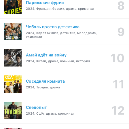
Парижские фурии
2024, Франция, боевик, драма, криминал
Чеболь против детектива
2024, Корея Южная, детектив, мелодрама,
криминал
Амай идёт на войну
2024, Китай, драма, военный, история
Соседняя комната
2024, Турция, драма
Следопыт
2024, США, драма, криминал