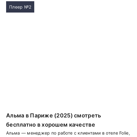
Плеер №2
Альма в Париже (2025) смотреть
бесплатно в хорошем качестве
Альма — менеджер по работе с клиентами в отеле Folie,