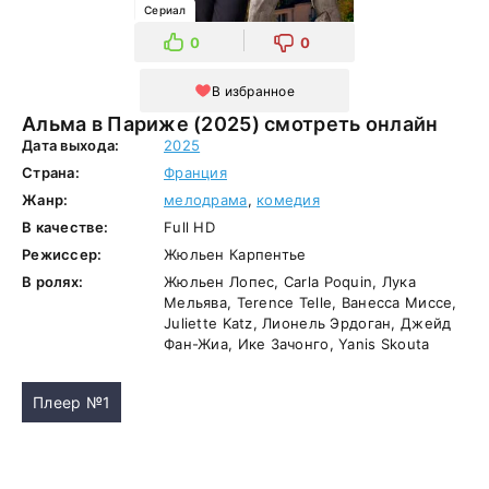
Сериал
0
0
В избранное
Альма в Париже (2025) смотреть онлайн
Дата выхода:
2025
Страна:
Франция
Жанр:
мелодрама
,
комедия
В качестве:
Full HD
Режиссер:
Жюльен Карпентье
В ролях:
Жюльен Лопес, Carla Poquin, Лука
Мельява, Terence Telle, Ванесса Миссе,
Juliette Katz, Лионель Эрдоган, Джейд
Фан-Жиа, Ике Зачонго, Yanis Skouta
Плеер №1