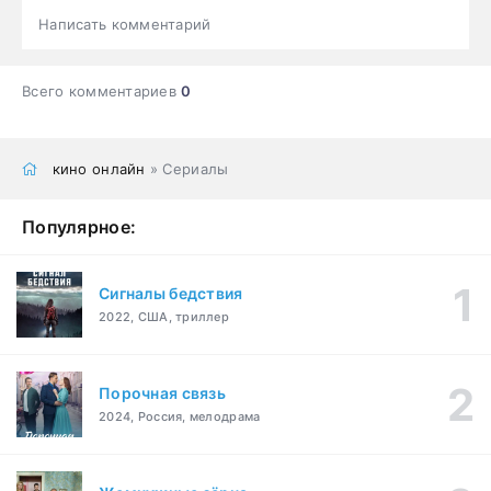
Написать комментарий
Всего комментариев
0
кино онлайн
» Сериалы
Популярное:
Сигналы бедствия
2022, США, триллер
Порочная связь
2024, Россия, мелодрама