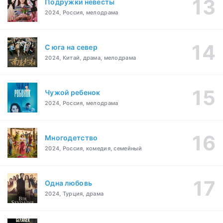
Подружки невесты
2024, Россия, мелодрама
С юга на север
2024, Китай, драма, мелодрама
Чужой ребенок
2024, Россия, мелодрама
Многодетство
2024, Россия, комедия, семейный
Одна любовь
2024, Турция, драма