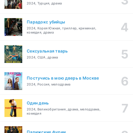
2024, Турция, драма
Парадокс убийцы
2024, Корея Южная, триллер, криминал,
комедия, драма
Сексуальная тварь
2024, США, драма
Постучись в мою дверь в Москве
2024, Россия, мелодрама
Один день
2024, Великобритания, драма, мелодрама,
комедия
Парижские фурии