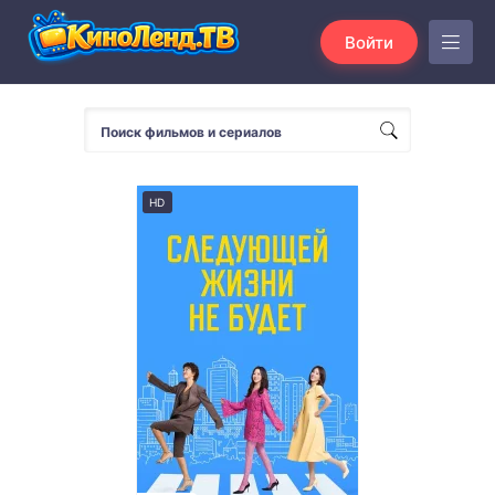
Войти
HD