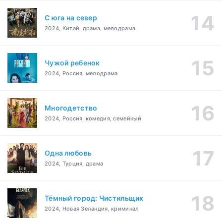
С юга на север
2024, Китай, драма, мелодрама
Чужой ребенок
2024, Россия, мелодрама
Многодетство
2024, Россия, комедия, семейный
Одна любовь
2024, Турция, драма
Тёмный город: Чистильщик
2024, Новая Зеландия, криминал