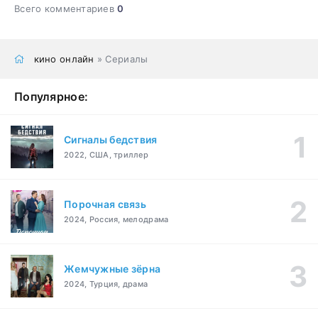
Всего комментариев
0
кино онлайн
» Сериалы
Популярное:
Сигналы бедствия
2022, США, триллер
Порочная связь
2024, Россия, мелодрама
Жемчужные зёрна
2024, Турция, драма