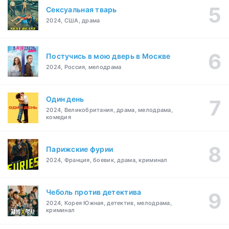
Сексуальная тварь
2024, США, драма
Постучись в мою дверь в Москве
2024, Россия, мелодрама
Один день
2024, Великобритания, драма, мелодрама,
комедия
Парижские фурии
2024, Франция, боевик, драма, криминал
Чеболь против детектива
2024, Корея Южная, детектив, мелодрама,
криминал