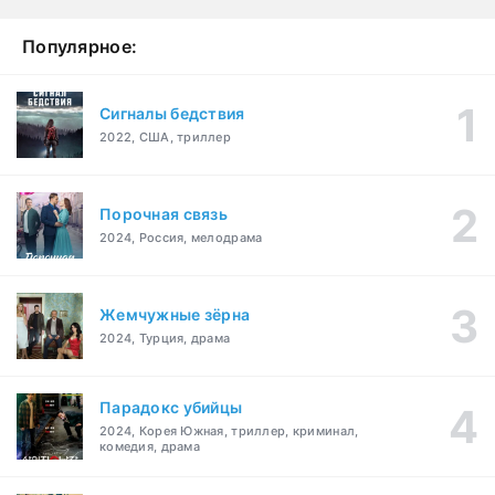
Популярное:
Сигналы бедствия
2022, США, триллер
Порочная связь
2024, Россия, мелодрама
Жемчужные зёрна
2024, Турция, драма
Парадокс убийцы
2024, Корея Южная, триллер, криминал,
комедия, драма