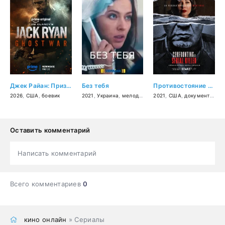
Джек Райан: Призрачная война
Без тебя
Противостояние серийному убийце
2026
,
США
,
боевик
2021
,
Украина
,
мелодрама
,
2021
детектив
,
США
,
документальный
Оставить комментарий
Написать комментарий
Всего комментариев
0
кино онлайн
» Сериалы