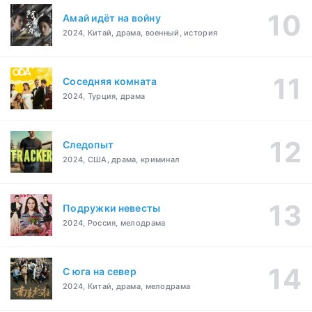
Амай идёт на войну
2024, Китай, драма, военный, история
Соседняя комната
2024, Турция, драма
Следопыт
2024, США, драма, криминал
Подружки невесты
2024, Россия, мелодрама
С юга на север
2024, Китай, драма, мелодрама