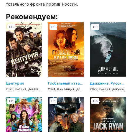
тотального фронта против России.
Рекомендуем:
HD
HD
HD
Центурия
Глобальный катаклизм
Движение. Русский сёрфинг
2026
,
Россия
,
детектив
2024
,
Финляндия
,
драма
2022
,
Россия
,
документальный
HD
HD
HD