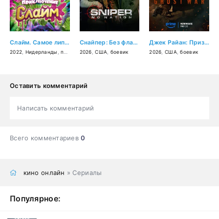
Слайм. Самое липкое приключение
Снайпер: Без флага
Джек Райан: Призрачная война
2022
,
Нидерланды
,
приключения
2026
,
,
США
комедия
,
боевик
,
семейный
2026
,
США
,
боевик
Оставить комментарий
Написать комментарий
Всего комментариев
0
кино онлайн
» Сериалы
Популярное: