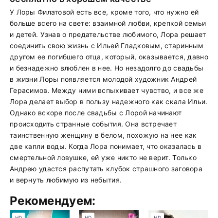
У Лоры Филатовой есть все, кроме того, что нужно ей
больше всего на свете: взаимной любви, крепкой семьи
и детей. Узнав о предательстве любимого, Лора решает
соединить свою жизнь с Ильей Гладковым, старинным
другом ее погибшего отца, который, оказывается, давно
и безнадежно влюблен в нее. Но незадолго до свадьбы
в жизни Лоры появляется молодой художник Андрей
Герасимов. Между ними вспыхивает чувство, и все же
Лора делает выбор в пользу надежного как скала Ильи.
Однако вскоре после свадьбы с Лорой начинают
происходить странные события. Она встречает
таинственную женщину в белом, похожую на нее как
две капли воды. Когда Лора понимает, что оказалась в
смертельной ловушке, ей уже никто не верит. Только
Андрею удастся распутать клубок страшного заговора
и вернуть любимую из небытия.
Рекомендуем:
HD
HD
HD