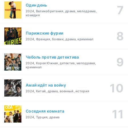
Один день
2024, Великобритания, драма, мелодрама,
комедия
Парижские фурии
2024, Франция, боевик, драма, криминал
Чеболь против детектива
2024, Корея Южная, детектив, мелодрама,
криминал
Амай идёт на войну
2024, Китай, драма, военный, история
Соседняя комната
2024, Турция, драма