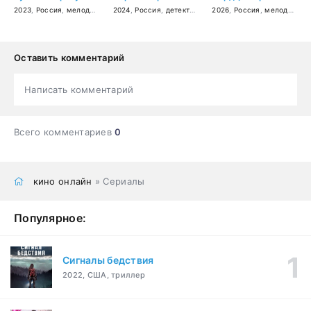
2023
,
Россия
,
мелодрама
,
2024
комедия
,
Россия
,
детектив
,
криминал
2026
,
Россия
,
мелодрама
Оставить комментарий
Написать комментарий
Всего комментариев
0
кино онлайн
» Сериалы
Популярное:
Сигналы бедствия
2022, США, триллер