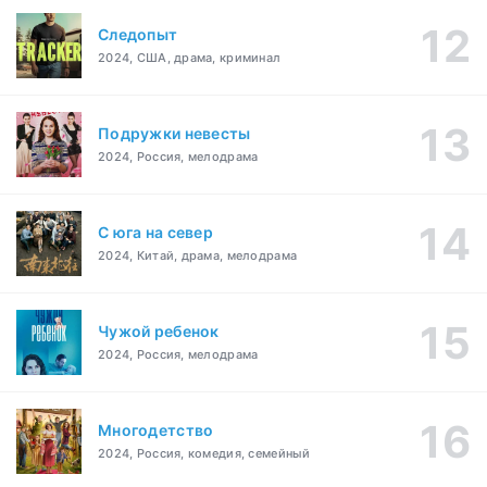
Следопыт
2024, США, драма, криминал
Подружки невесты
2024, Россия, мелодрама
С юга на север
2024, Китай, драма, мелодрама
Чужой ребенок
2024, Россия, мелодрама
Многодетство
2024, Россия, комедия, семейный