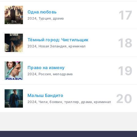
Одна любовь
2024, Турция, драма
Тёмный город: Чистильщик
2024, Новая Зеландия, криминал
Право на измену
2024, Россия, мелодрама
Малыш Бандито
2024, Чили, боевик, триллер, драма, криминал