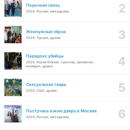
Порочная связь
2024, Россия, мелодрама
Жемчужные зёрна
2024, Турция, драма
Парадокс убийцы
2024, Корея Южная, триллер, криминал,
комедия, драма
Сексуальная тварь
2024, США, драма
Постучись в мою дверь в Москве
2024, Россия, мелодрама